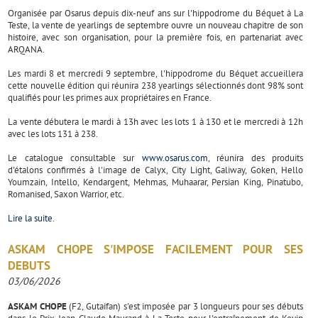
Organisée par Osarus depuis dix-neuf ans sur l'hippodrome du Béquet à La
Teste, la vente de yearlings de septembre ouvre un nouveau chapitre de son
histoire, avec son organisation, pour la première fois, en partenariat avec
ARQANA.
Les mardi 8 et mercredi 9 septembre, l'hippodrome du Béquet accueillera
cette nouvelle édition qui réunira 238 yearlings sélectionnés dont 98% sont
qualifiés pour les primes aux propriétaires en France.
La vente débutera le mardi à 13h avec les lots 1 à 130 et le mercredi à 12h
avec les lots 131 à 238.
Le catalogue consultable sur
www.osarus.com
, réunira des produits
d'étalons confirmés à l'image de Calyx, City Light, Galiway, Goken, Hello
Youmzain, Intello, Kendargent, Mehmas, Muhaarar, Persian King, Pinatubo,
Romanised, Saxon Warrior, etc.
Lire la suite
.
ASKAM CHOPE S'IMPOSE FACILEMENT POUR SES
DEBUTS
03/06/2026
ASKAM CHOPE
(F2, Gutaifan) s'est imposée par 3 longueurs pour ses débuts