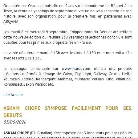
Organisée par Osarus depuis dix-neuf ans sur l'hippodrome du Béquet à La
Teste, la vente de yearlings de septembre ouvre un nouveau chapitre de son
histoire, avec son organisation, pour la première fois, en partenariat avec
ARQANA.
Les mardi 8 et mercredi 9 septembre, l'hippodrome du Béquet accueillera
cette nouvelle édition qui réunira 238 yearlings sélectionnés dont 98% sont
qualifiés pour les primes aux propriétaires en France.
La vente débutera le mardi à 13h avec les lots 1 à 130 et le mercredi à 12h
avec les lots 131 à 238.
Le catalogue consultable sur
www.osarus.com
, réunira des produits
d'étalons confirmés à l'image de Calyx, City Light, Galiway, Goken, Hello
Youmzain, Intello, Kendargent, Mehmas, Muhaarar, Persian King, Pinatubo,
Romanised, Saxon Warrior, etc.
Lire la suite
.
ASKAM CHOPE S'IMPOSE FACILEMENT POUR SES
DEBUTS
03/06/2026
ASKAM CHOPE
(F2, Gutaifan) s'est imposée par 3 longueurs pour ses débuts