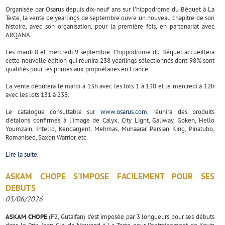
Organisée par Osarus depuis dix-neuf ans sur l'hippodrome du Béquet à La
Teste, la vente de yearlings de septembre ouvre un nouveau chapitre de son
histoire, avec son organisation, pour la première fois, en partenariat avec
ARQANA.
Les mardi 8 et mercredi 9 septembre, l'hippodrome du Béquet accueillera
cette nouvelle édition qui réunira 238 yearlings sélectionnés dont 98% sont
qualifiés pour les primes aux propriétaires en France.
La vente débutera le mardi à 13h avec les lots 1 à 130 et le mercredi à 12h
avec les lots 131 à 238.
Le catalogue consultable sur
www.osarus.com
, réunira des produits
d'étalons confirmés à l'image de Calyx, City Light, Galiway, Goken, Hello
Youmzain, Intello, Kendargent, Mehmas, Muhaarar, Persian King, Pinatubo,
Romanised, Saxon Warrior, etc.
Lire la suite
.
ASKAM CHOPE S'IMPOSE FACILEMENT POUR SES
DEBUTS
03/06/2026
ASKAM CHOPE
(F2, Gutaifan) s'est imposée par 3 longueurs pour ses débuts