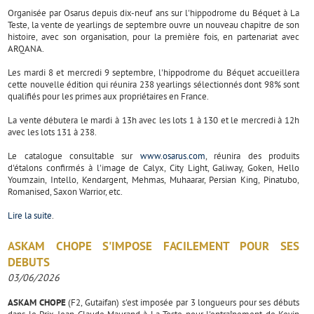
Organisée par Osarus depuis dix-neuf ans sur l'hippodrome du Béquet à La
Teste, la vente de yearlings de septembre ouvre un nouveau chapitre de son
histoire, avec son organisation, pour la première fois, en partenariat avec
ARQANA.
Les mardi 8 et mercredi 9 septembre, l'hippodrome du Béquet accueillera
cette nouvelle édition qui réunira 238 yearlings sélectionnés dont 98% sont
qualifiés pour les primes aux propriétaires en France.
La vente débutera le mardi à 13h avec les lots 1 à 130 et le mercredi à 12h
avec les lots 131 à 238.
Le catalogue consultable sur
www.osarus.com
, réunira des produits
d'étalons confirmés à l'image de Calyx, City Light, Galiway, Goken, Hello
Youmzain, Intello, Kendargent, Mehmas, Muhaarar, Persian King, Pinatubo,
Romanised, Saxon Warrior, etc.
Lire la suite
.
ASKAM CHOPE S'IMPOSE FACILEMENT POUR SES
DEBUTS
03/06/2026
ASKAM CHOPE
(F2, Gutaifan) s'est imposée par 3 longueurs pour ses débuts