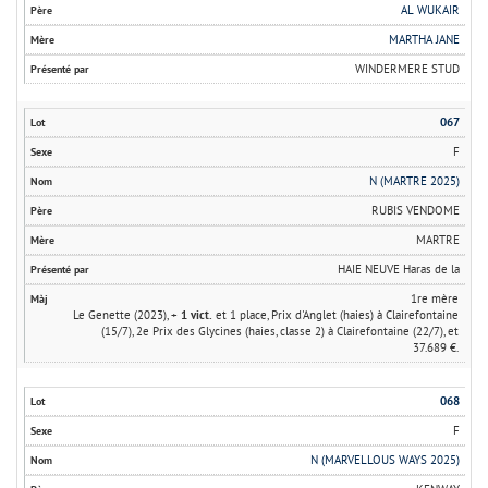
AL WUKAIR
MARTHA JANE
WINDERMERE STUD
067
F
N (MARTRE 2025)
RUBIS VENDOME
MARTRE
HAIE NEUVE Haras de la
1re mère
Le Genette (2023), +
1 vict.
et 1 place, Prix d'Anglet (haies) à Clairefontaine
(15/7), 2e Prix des Glycines (haies, classe 2) à Clairefontaine (22/7), et
37.689 €.
068
F
N (MARVELLOUS WAYS 2025)