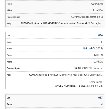
GUTAIFAN
LUANDA
COMMANDERIE Haras de la
GUTAIFAN
, père de
BIG GOSSEY
(2ème Minstrel Stakes
Gr.2
, Curragh)...
056
F
N (LUARCA 2025)
GOKEN
LUARCA
SAINT VINCENT Haras de
GOKEN
, père de
FAMILLY
(2ème Prix Messidor
Gr.3
, Chantilly)...
3ème mère
ANGEL NUMBERS, +
2 vict.
à 3 ans en GB.
057
M