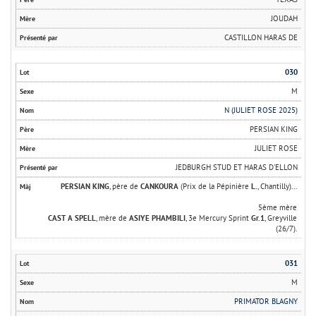
JOUDAH
CASTILLON HARAS DE
030
M
N (JULIET ROSE 2025)
PERSIAN KING
JULIET ROSE
JEDBURGH STUD ET HARAS D'ELLON
PERSIAN KING
, père de
CANKOURA
(Prix de la Pépinière
L.
, Chantilly)...
5ème mère
CAST A SPELL
, mère de
ASIYE PHAMBILI
, 3e Mercury Sprint
Gr.1
, Greyville
(26/7).
031
M
PRIMATOR BLAGNY