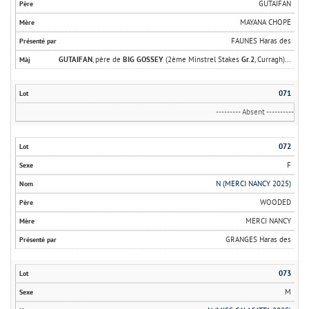
GUTAIFAN
MAYANA CHOPE
FAUNES Haras des
GUTAIFAN
, père de
BIG GOSSEY
(2ème Minstrel Stakes
Gr.2
, Curragh)...
071
--------- Absent ----------
072
F
N (MERCI NANCY 2025)
WOODED
MERCI NANCY
GRANGES Haras des
073
M