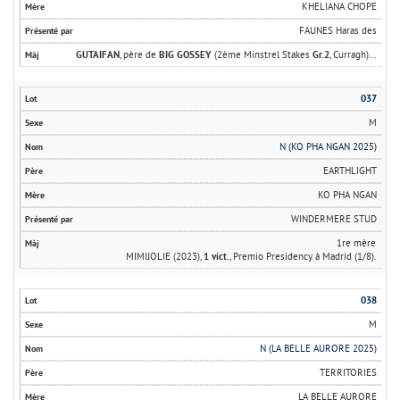
KHELIANA CHOPE
FAUNES Haras des
GUTAIFAN
, père de
BIG GOSSEY
(2ème Minstrel Stakes
Gr.2
, Curragh)...
037
M
N (KO PHA NGAN 2025)
EARTHLIGHT
KO PHA NGAN
WINDERMERE STUD
1re mère
MIMIJOLIE (2023),
1 vict.
, Premio Presidency à Madrid (1/8).
038
M
N (LA BELLE AURORE 2025)
TERRITORIES
LA BELLE AURORE