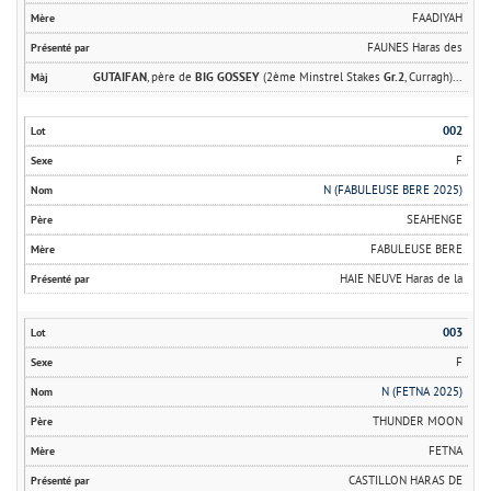
FAADIYAH
FAUNES Haras des
GUTAIFAN
, père de
BIG GOSSEY
(2ème Minstrel Stakes
Gr.2
, Curragh)...
002
F
N (FABULEUSE BERE 2025)
SEAHENGE
FABULEUSE BERE
HAIE NEUVE Haras de la
003
F
N (FETNA 2025)
THUNDER MOON
FETNA
CASTILLON HARAS DE