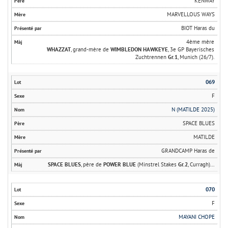
KENWAY
MARVELLOUS WAYS
BIOT Haras du
4ème mère
WHAZZAT
, grand-mère de
WIMBLEDON HAWKEYE
, 3e GP Bayerisches
Zuchtrennen
Gr.1
, Munich (26/7).
069
F
N (MATILDE 2025)
SPACE BLUES
MATILDE
GRANDCAMP Haras de
SPACE BLUES
, père de
POWER BLUE
(Minstrel Stakes
Gr.2
, Curragh)...
070
F
MAYANI CHOPE