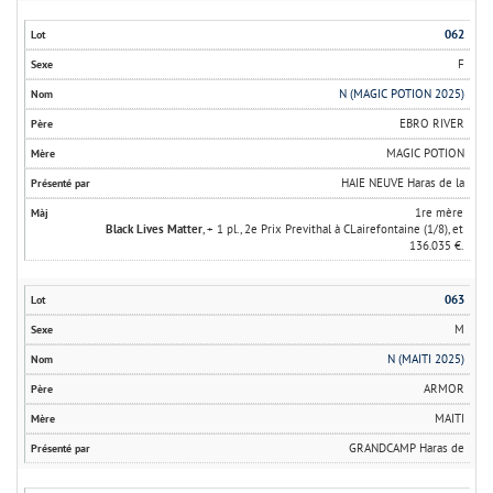
062
F
N (MAGIC POTION 2025)
EBRO RIVER
MAGIC POTION
HAIE NEUVE Haras de la
1re mère
Black Lives Matter
, + 1 pl., 2e Prix Previthal à CLairefontaine (1/8), et
136.035 €.
063
M
N (MAITI 2025)
ARMOR
MAITI
GRANDCAMP Haras de