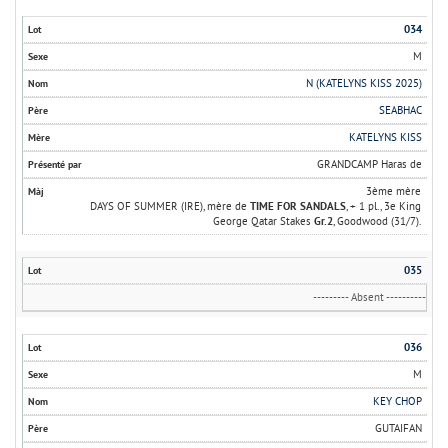
034
M
N (KATELYNS KISS 2025)
SEABHAC
KATELYNS KISS
GRANDCAMP Haras de
3ème mère
DAYS OF SUMMER (IRE), mère de
TIME FOR SANDALS
, + 1 pl., 3e King
George Qatar Stakes
Gr.2
, Goodwood (31/7).
035
--------- Absent ----------
036
M
KEY CHOP
GUTAIFAN