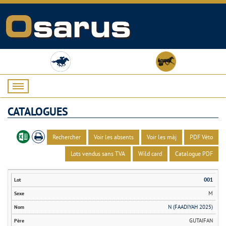
CATALOGUES
Rechercher
Voir les absents
Voir les màj
PDF Véto
Lots vendus sans TVA
Wild card
Catalogue PDF
001
M
N (FAADIYAH 2025)
GUTAIFAN