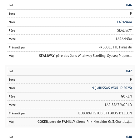
046
F
LARANAYA
SEALIWAY
LARANNDA
PRECOLETTE Haras de
SEALIWAY
, père des 2ans Witchway, Strelling, Gypsea, Pippen...
047
F
N (LARISSA'S WORLD 2025)
GOKEN
LARISSA'S WORLD
JEDBURGH STUD ET HARAS D'ELLON
GOKEN
, père de
FAMILLY
(2ème Prix Messidor
Gr.3
, Chantilly)...
048