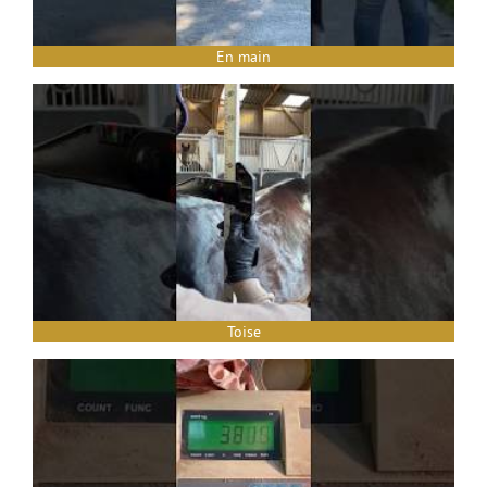
En main
Toise