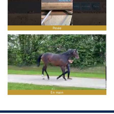
Pesée
En main