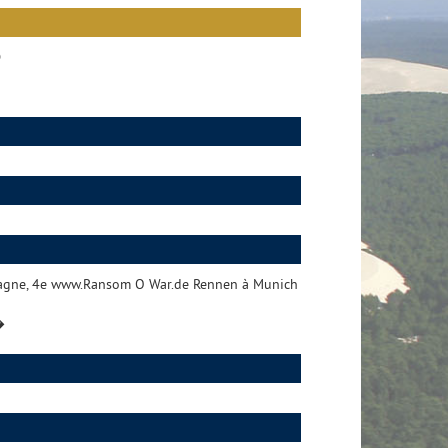
D
emagne, 4e www.Ransom O War.de Rennen à Munich
�