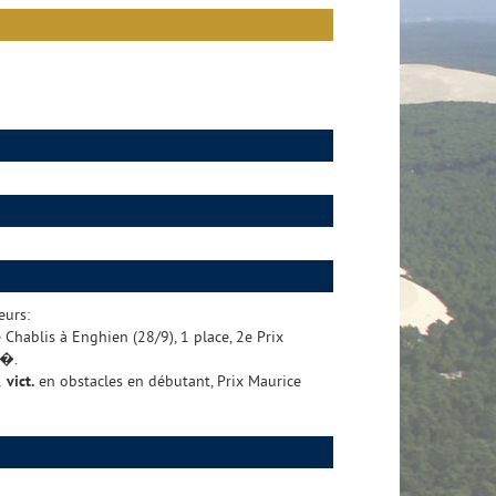
eurs:
e Chablis à Enghien (28/9), 1 place, 2e Prix
?�.
1
vict.
en obstacles en débutant, Prix Maurice