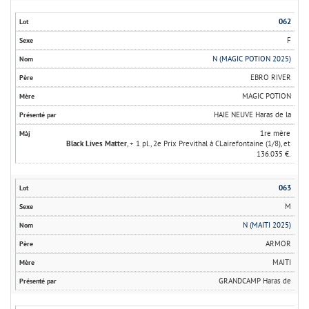
062
F
N (MAGIC POTION 2025)
EBRO RIVER
MAGIC POTION
HAIE NEUVE Haras de la
1re mère
Black Lives Matter
, + 1 pl., 2e Prix Previthal à CLairefontaine (1/8), et
136.035 €.
063
M
N (MAITI 2025)
ARMOR
MAITI
GRANDCAMP Haras de