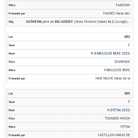
FAADIYAH
FAUNES Haras des
GUTAIFAN
, père de
BIG GOSSEY
(2ème Minstrel Stakes
Gr.2
, Curragh)...
002
F
N (FABULEUSE BERE 2025)
SEAHENGE
FABULEUSE BERE
HAIE NEUVE Haras de la
003
F
N (FETNA 2025)
THUNDER MOON
FETNA
CASTILLON HARAS DE