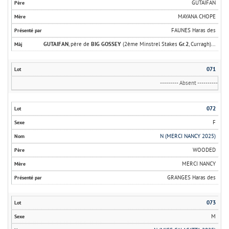
GUTAIFAN
MAYANA CHOPE
FAUNES Haras des
GUTAIFAN
, père de
BIG GOSSEY
(2ème Minstrel Stakes
Gr.2
, Curragh)...
071
--------- Absent ----------
072
F
N (MERCI NANCY 2025)
WOODED
MERCI NANCY
GRANGES Haras des
073
M