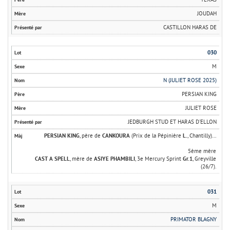
JOUDAH
CASTILLON HARAS DE
030
M
N (JULIET ROSE 2025)
PERSIAN KING
JULIET ROSE
JEDBURGH STUD ET HARAS D'ELLON
PERSIAN KING
, père de
CANKOURA
(Prix de la Pépinière
L.
, Chantilly)...
5ème mère
CAST A SPELL
, mère de
ASIYE PHAMBILI
, 3e Mercury Sprint
Gr.1
, Greyville
(26/7).
031
M
PRIMATOR BLAGNY