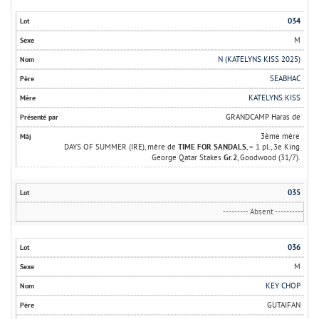
034
M
N (KATELYNS KISS 2025)
SEABHAC
KATELYNS KISS
GRANDCAMP Haras de
3ème mère
DAYS OF SUMMER (IRE), mère de
TIME FOR SANDALS
, + 1 pl., 3e King
George Qatar Stakes
Gr.2
, Goodwood (31/7).
035
--------- Absent ----------
036
M
KEY CHOP
GUTAIFAN