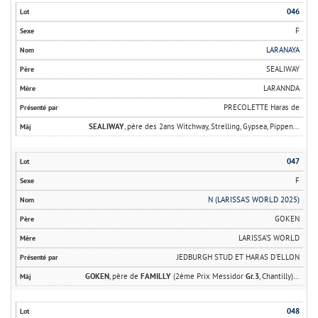
046
F
LARANAYA
SEALIWAY
LARANNDA
PRECOLETTE Haras de
SEALIWAY
, père des 2ans Witchway, Strelling, Gypsea, Pippen...
047
F
N (LARISSA'S WORLD 2025)
GOKEN
LARISSA'S WORLD
JEDBURGH STUD ET HARAS D'ELLON
GOKEN
, père de
FAMILLY
(2ème Prix Messidor
Gr.3
, Chantilly)...
048