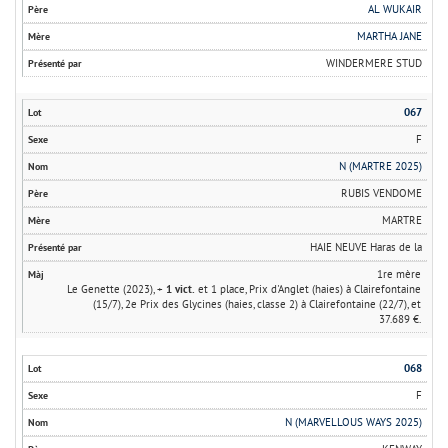
AL WUKAIR
MARTHA JANE
WINDERMERE STUD
067
F
N (MARTRE 2025)
RUBIS VENDOME
MARTRE
HAIE NEUVE Haras de la
1re mère
Le Genette (2023), +
1 vict.
et 1 place, Prix d'Anglet (haies) à Clairefontaine
(15/7), 2e Prix des Glycines (haies, classe 2) à Clairefontaine (22/7), et
37.689 €.
068
F
N (MARVELLOUS WAYS 2025)