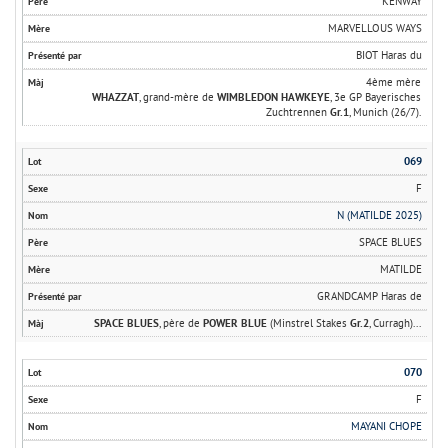
KENWAY
MARVELLOUS WAYS
BIOT Haras du
4ème mère
WHAZZAT
, grand-mère de
WIMBLEDON HAWKEYE
, 3e GP Bayerisches
Zuchtrennen
Gr.1
, Munich (26/7).
069
F
N (MATILDE 2025)
SPACE BLUES
MATILDE
GRANDCAMP Haras de
SPACE BLUES
, père de
POWER BLUE
(Minstrel Stakes
Gr.2
, Curragh)...
070
F
MAYANI CHOPE