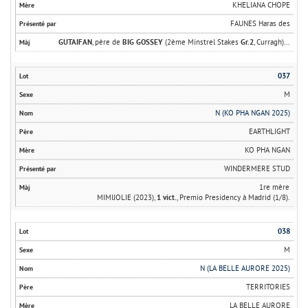
KHELIANA CHOPE
FAUNES Haras des
GUTAIFAN
, père de
BIG GOSSEY
(2ème Minstrel Stakes
Gr.2
, Curragh)...
037
M
N (KO PHA NGAN 2025)
EARTHLIGHT
KO PHA NGAN
WINDERMERE STUD
1re mère
MIMIJOLIE (2023),
1 vict.
, Premio Presidency à Madrid (1/8).
038
M
N (LA BELLE AURORE 2025)
TERRITORIES
LA BELLE AURORE