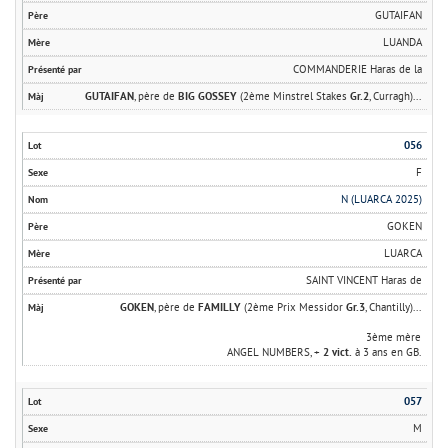
GUTAIFAN
LUANDA
COMMANDERIE Haras de la
GUTAIFAN
, père de
BIG GOSSEY
(2ème Minstrel Stakes
Gr.2
, Curragh)...
056
F
N (LUARCA 2025)
GOKEN
LUARCA
SAINT VINCENT Haras de
GOKEN
, père de
FAMILLY
(2ème Prix Messidor
Gr.3
, Chantilly)...
3ème mère
ANGEL NUMBERS, +
2 vict.
à 3 ans en GB.
057
M