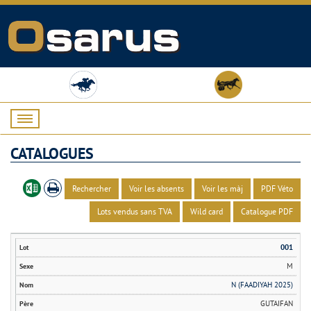
CATALOGUES
Rechercher
Voir les absents
Voir les màj
PDF Véto
Lots vendus sans TVA
Wild card
Catalogue PDF
001
M
N (FAADIYAH 2025)
GUTAIFAN