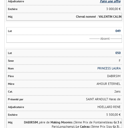
Faire une offre
3 000,00 €
Cheval nommé : VALENTIN CALIN
049
--------- Absent ----------
050
F
PRINCESS LAURA
DABIRSIM
AMOUR ETERNEL
2ans
SAINT ARNOULT Haras de
HOELLARD RENE
5 500,00 €
DABIRSIM
, père de
Making Moovies
(3ème Prix de Fontainebleau
Gr.3
à
ParisLongchamp),
Le Cadeau
(3ème Prix Sigy
Gr.3
)...