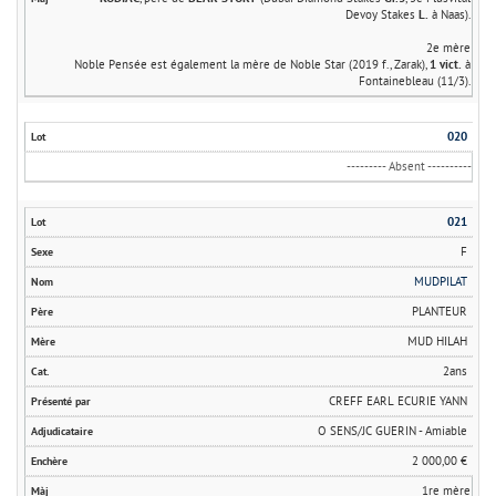
Devoy Stakes
L.
à Naas).
2e mère
Noble Pensée est également la mère de Noble Star (2019 f., Zarak),
1 vict.
à
Fontainebleau (11/3).
020
--------- Absent ----------
021
F
MUDPILAT
PLANTEUR
MUD HILAH
2ans
CREFF EARL ECURIE YANN
O SENS/JC GUERIN - Amiable
2 000,00 €
1re mère