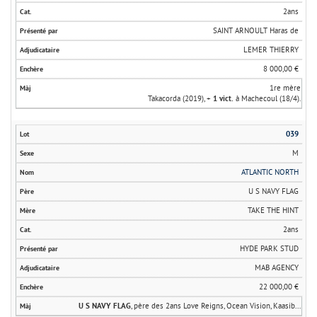
2ans
SAINT ARNOULT Haras de
LEMER THIERRY
8 000,00 €
1re mère
Takacorda (2019), +
1 vict.
à Machecoul (18/4).
039
M
ATLANTIC NORTH
U S NAVY FLAG
TAKE THE HINT
2ans
HYDE PARK STUD
MAB AGENCY
22 000,00 €
U S NAVY FLAG
, père des 2ans Love Reigns, Ocean Vision, Kaasib...