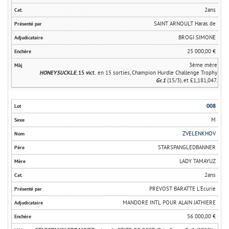
2ans
SAINT ARNOULT Haras de
BROGI SIMONE
25 000,00 €
3ème mère
HONEYSUCKLE
,
15 vict.
en 15 sorties, Champion Hurdle Challenge Trophy
Gr.1
(15/3), et £1,181,047.
008
M
ZVELENKHOV
STARSPANGLEDBANNER
LADY TAMAYUZ
2ans
PREVOST BARATTE L'Ecurie
MANDORE INTL POUR ALAIN JATHIERE
56 000,00 €