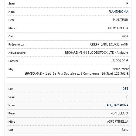
F
PLANTAROMA
PLANTEUR
AROMA BELLA
2ans
CREFF EARL ECURIE YANN
RICHARD VENN BLOODSTOCK LTD - Amiable
13 000,00 €
2ème mère
BIMBO HAS
, + 1 pl., 3e Prix Solitaire
L.
à Compiègne (16/3), et 123.361 €.
053
F
ACQUAMARINA
POMELLATO
ASPERTINELLA
2ans