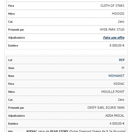
CLOTH OF STARS
MOOIZO
2ans
HYDE PARK STUD
Faire une offre
8 000,00 €
019
M
WOMANIST
KODIAC
MOUILLE POINT
2ans
CREFF EARL ECURIE YANN
ADDA PASCAL
4 000,00 €
KODIAC
, père de
BEAR STORY
(Dubai Diamond Stakes
Gr.3
, 3e Plusvital