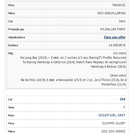
TAMAYUZ
SOU ANGUILLARINA
2ans
KILDALLAN FARM
Faire une offre
14 000,00 €
1re mère
Ha Long Bay (2019), +
2 vict.
en 2 sorties à 3 ans, RacingTV Profits Returned
To Racing Handicap à Catterick (20/4), Watch Race Replays At racingtv.com
Handicap à Redcar (28/4).
2ème mère
Ba Na Hills (2019),
1 vict.
à Newcastle (25/3) et 2 pl., 2e à Thirsk (25/4), 3e à
Pontefract (11/4).
034
F
KOSSIP GIRL GREY
OLYMPIC GLORY
SOU SOU DANCE