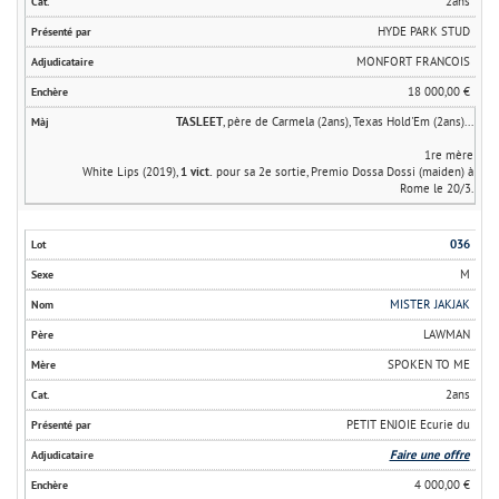
2ans
HYDE PARK STUD
MONFORT FRANCOIS
18 000,00 €
TASLEET
, père de Carmela (2ans), Texas Hold'Em (2ans)...
1re mère
White Lips (2019),
1 vict.
pour sa 2e sortie, Premio Dossa Dossi (maiden) à
Rome le 20/3.
036
M
MISTER JAKJAK
LAWMAN
SPOKEN TO ME
2ans
PETIT ENJOIE Ecurie du
Faire une offre
4 000,00 €