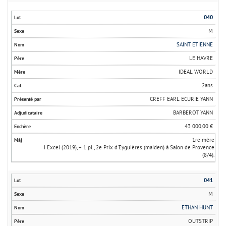
040
M
SAINT ETIENNE
LE HAVRE
IDEAL WORLD
2ans
CREFF EARL ECURIE YANN
BARBEROT YANN
43 000,00 €
1re mère
I Excel (2019), + 1 pl., 2e Prix d'Eyguières (maiden) à Salon de Provence
(8/4).
041
M
ETHAN HUNT
OUTSTRIP