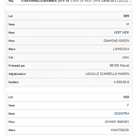
STARSPANGLEDBANNER
, père de STATE OF REST (Prix Ganay
Gr.1
(2022))...
009
M
VERT MER
DIAMOND GREEN
LIMNOSKA
2ans
BEYER Pascal
LACAILLE SCANDELLA MANON
4 000,00 €
010
F
DICENTRA
JOHNNY BARNES
MAMITADOR