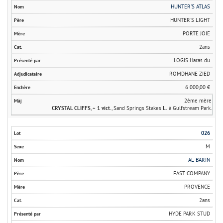
HUNTER'S ATLAS
HUNTER'S LIGHT
PORTE JOIE
2ans
LOGIS Haras du
ROMDHANE ZIED
6 000,00 €
2ème mère
CRYSTAL CLIFFS
, +
1 vict.
, Sand Springs Stakes
L.
à Gulfstream Park.
026
M
AL BARIN
FAST COMPANY
PROVENCE
2ans
HYDE PARK STUD