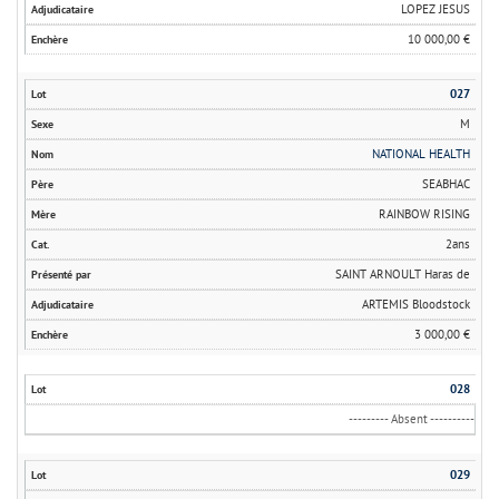
LOPEZ JESUS
10 000,00 €
027
M
NATIONAL HEALTH
SEABHAC
RAINBOW RISING
2ans
SAINT ARNOULT Haras de
ARTEMIS Bloodstock
3 000,00 €
028
--------- Absent ----------
029