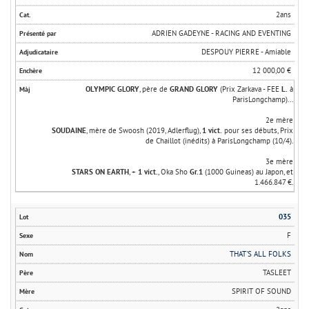
2ans
ADRIEN GADEYNE - RACING AND EVENTING
DESPOUY PIERRE - Amiable
12 000,00 €
OLYMPIC GLORY
, père de
GRAND GLORY
(Prix Zarkava - FEE
L.
à
ParisLongchamp)...
2e mère
SOUDAINE
, mère de Swoosh (2019, Adlerflug),
1 vict.
pour ses débuts, Prix
de Chaillot (inédits) à ParisLongchamp (10/4).
3e mère
STARS ON EARTH
, +
1 vict.
, Oka Sho
Gr.1
(1000 Guineas) au Japon, et
1.466.847 €.
035
F
THAT'S ALL FOLKS
TASLEET
SPIRIT OF SOUND