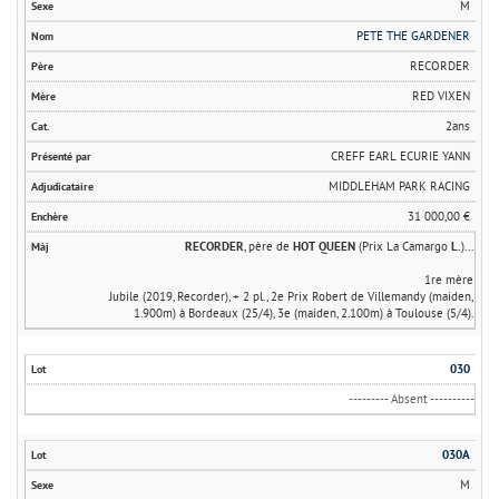
M
PETE THE GARDENER
RECORDER
RED VIXEN
2ans
CREFF EARL ECURIE YANN
MIDDLEHAM PARK RACING
31 000,00 €
RECORDER
, père de
HOT QUEEN
(Prix La Camargo
L.
)...
1re mère
Jubile (2019, Recorder), + 2 pl., 2e Prix Robert de Villemandy (maiden,
1.900m) à Bordeaux (25/4), 3e (maiden, 2.100m) à Toulouse (5/4).
030
--------- Absent ----------
030A
M