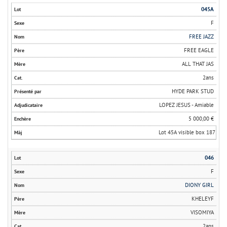
045A
F
FREE JAZZ
FREE EAGLE
ALL THAT JAS
2ans
HYDE PARK STUD
LOPEZ JESUS - Amiable
5 000,00 €
Lot 45A visible box 187
046
F
DIONY GIRL
KHELEYF
VISOMIYA
2ans