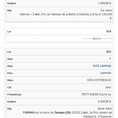
2 000,00 €
1re mère
Salerno, +
1 vict.
, Prix du Hameau de la Biche à Chantilly (13/4), et 156.420
€.
014
--------- Absent ----------
015
F
MISS LAWMAN
LAWMAN
MISS MYSTERIOUS
2ans
PETIT ENJOIE Ecurie du
6 000,00 €
3ème mère
FARMAH
est la mère de
Zawaaya (GB)
(2019),
2 vict.
, 2e Prix Aymeri de
Mauleon
L.
à Toulouse.