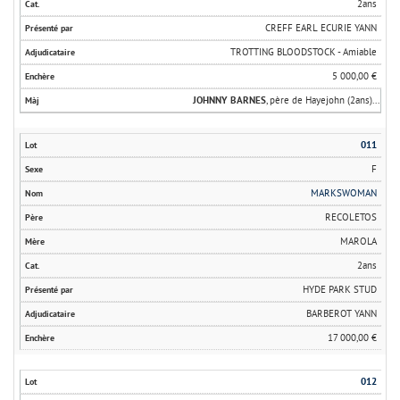
2ans
CREFF EARL ECURIE YANN
TROTTING BLOODSTOCK - Amiable
5 000,00 €
JOHNNY BARNES
, père de Hayejohn (2ans)...
011
F
MARKSWOMAN
RECOLETOS
MAROLA
2ans
HYDE PARK STUD
BARBEROT YANN
17 000,00 €
012