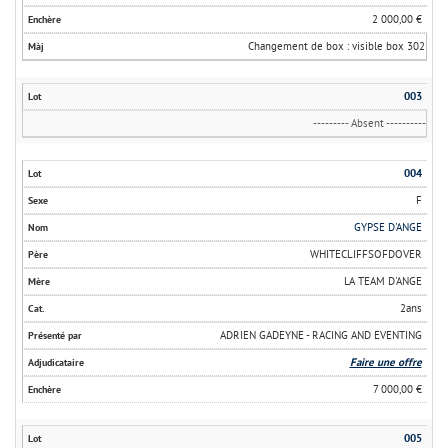
2 000,00 €
Changement de box : visible box 302
003
--------- Absent ----------
004
F
GYPSE D'ANGE
WHITECLIFFSOFDOVER
LA TEAM D'ANGE
2ans
ADRIEN GADEYNE - RACING AND EVENTING
Faire une offre
7 000,00 €
005