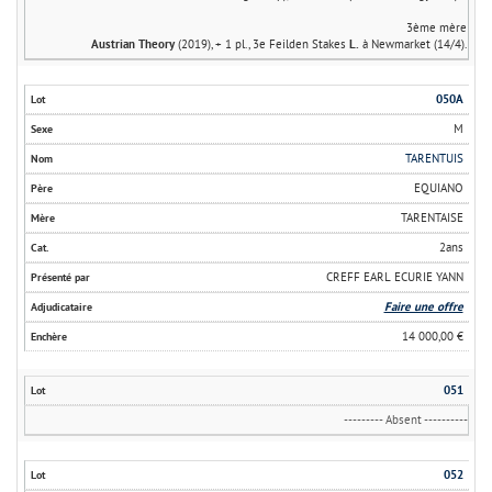
3ème mère
Austrian Theory
(2019), + 1 pl., 3e Feilden Stakes
L.
à Newmarket (14/4).
050A
M
TARENTUIS
EQUIANO
TARENTAISE
2ans
CREFF EARL ECURIE YANN
Faire une offre
14 000,00 €
051
--------- Absent ----------
052