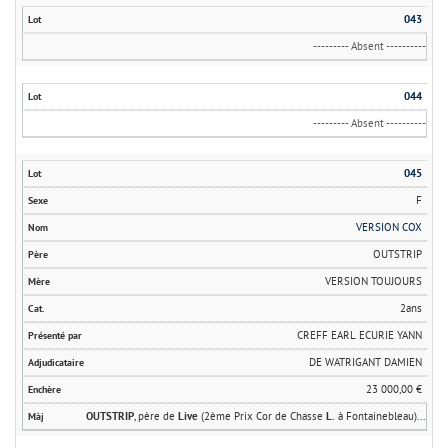
043
--------- Absent ----------
044
--------- Absent ----------
045
F
VERSION COX
OUTSTRIP
VERSION TOUJOURS
2ans
CREFF EARL ECURIE YANN
DE WATRIGANT DAMIEN
23 000,00 €
OUTSTRIP
, père de
Live
(2ème Prix Cor de Chasse
L.
à Fontainebleau)...