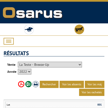
RÉSULTATS
Vente
Année
Rechercher
Voir les absents
Voir les màj
Voir les rachetés
001