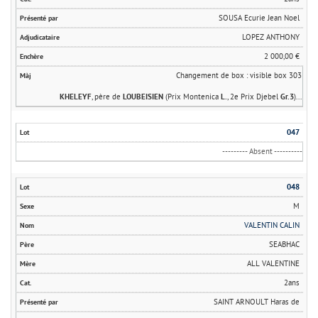
SOUSA Ecurie Jean Noel
LOPEZ ANTHONY
2 000,00 €
Changement de box : visible box 303
KHELEYF
, père de
LOUBEISIEN
(Prix Montenica
L.
, 2e Prix Djebel
Gr.3
)...
047
--------- Absent ----------
048
M
VALENTIN CALIN
SEABHAC
ALL VALENTINE
2ans
SAINT ARNOULT Haras de